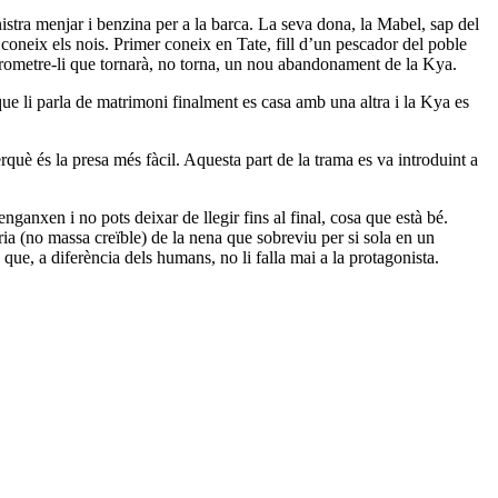
istra menjar i benzina per a la barca. La seva dona, la Mabel, sap del
 coneix els nois. Primer coneix en Tate, fill d’un pescador del poble
 i prometre-li que tornarà, no torna, un nou abandonament de la Kya.
que li parla de matrimoni finalment es casa amb una altra i la Kya es
què és la presa més fàcil. Aquesta part de la trama es va introduint a
ganxen i no pots deixar de llegir fins al final, cosa que està bé.
tòria (no massa creïble) de la nena que sobreviu per si sola en un
 que, a diferència dels humans, no li falla mai a la protagonista.