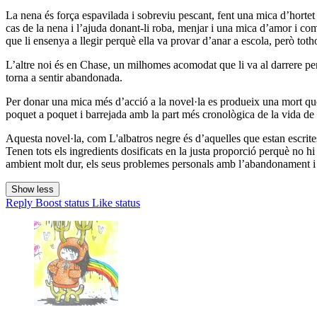
La nena és força espavilada i sobreviu pescant, fent una mica d’hortet
cas de la nena i l’ajuda donant-li roba, menjar i una mica d’amor i com
que li ensenya a llegir perquè ella va provar d’anar a escola, però toth
L’altre noi és en Chase, un milhomes acomodat que li va al darrere per 
torna a sentir abandonada.
Per donar una mica més d’acció a la novel·la es produeix una mort que e
poquet a poquet i barrejada amb la part més cronològica de la vida d
Aquesta novel·la, com L'albatros negre és d’aquelles que estan escrites
Tenen tots els ingredients dosificats en la justa proporció perquè no hi 
ambient molt dur, els seus problemes personals amb l’abandonament i els n
Show less
Reply
Boost status
Like status