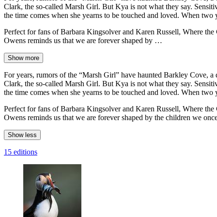
Clark, the so-called Marsh Girl. But Kya is not what they say. Sensitiv
the time comes when she yearns to be touched and loved. When two y
Perfect for fans of Barbara Kingsolver and Karen Russell, Where the C
Owens reminds us that we are forever shaped by …
Show more
For years, rumors of the “Marsh Girl” have haunted Barkley Cove, a 
Clark, the so-called Marsh Girl. But Kya is not what they say. Sensitiv
the time comes when she yearns to be touched and loved. When two y
Perfect for fans of Barbara Kingsolver and Karen Russell, Where the C
Owens reminds us that we are forever shaped by the children we once we
Show less
15 editions