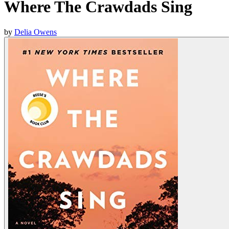
Where The Crawdads Sing
by
Delia Owens