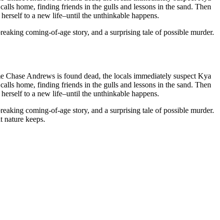
 calls home, finding friends in the gulls and lessons in the sand. Then
rself to a new life–until the unthinkable happens.
reaking coming-of-age story, and a surprising tale of possible murder.
me Chase Andrews is found dead, the locals immediately suspect Kya
 calls home, finding friends in the gulls and lessons in the sand. Then
rself to a new life–until the unthinkable happens.
reaking coming-of-age story, and a surprising tale of possible murder.
t nature keeps.