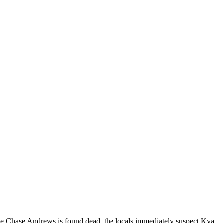
me Chase Andrews is found dead, the locals immediately suspect Kya