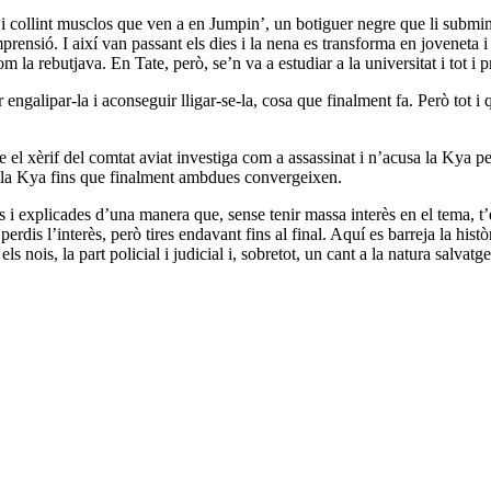
 i collint musclos que ven a en Jumpin’, un botiguer negre que li submin
prensió. I així van passant els dies i la nena es transforma en joveneta i
om la rebutjava. En Tate, però, se’n va a estudiar a la universitat i tot
engalipar-la i aconseguir lligar-se-la, cosa que finalment fa. Però tot i 
l xèrif del comtat aviat investiga com a assassinat i n’acusa la Kya per
e la Kya fins que finalment ambdues convergeixen.
 i explicades d’una manera que, sense tenir massa interès en el tema, t’en
perdis l’interès, però tires endavant fins al final. Aquí es barreja la his
ois, la part policial i judicial i, sobretot, un cant a la natura salvatge