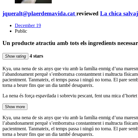
jqueralt@plaerdemavida.cat
reviewed
La chica salvaj
December 19
Public
Un producte atractiu amb tots els ingredients necessa
4 stars
Show rating
Kya, una nena de sis anys que viu amb la família enmig d’una maresma,
l’abandonament perquè s’emborratxa constantment i maltracta físicament t
pacientment. Tanmateix, el temps passa i ningú no torna. El pare sembla
torna a beure fins que un dia també desapareix.
La nena és força espavilada i sobreviu pescant, fent una mica d’horte
Show more
Kya, una nena de sis anys que viu amb la família enmig d’una maresma,
l’abandonament perquè s’emborratxa constantment i maltracta físicament t
pacientment. Tanmateix, el temps passa i ningú no torna. El pare sembla
torna a beure fins que un dia també desapareix.