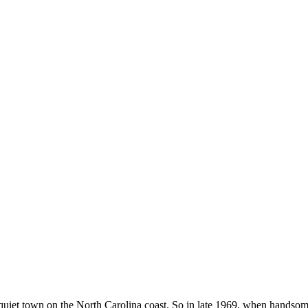
quiet town on the North Carolina coast. So in late 1969, when handso