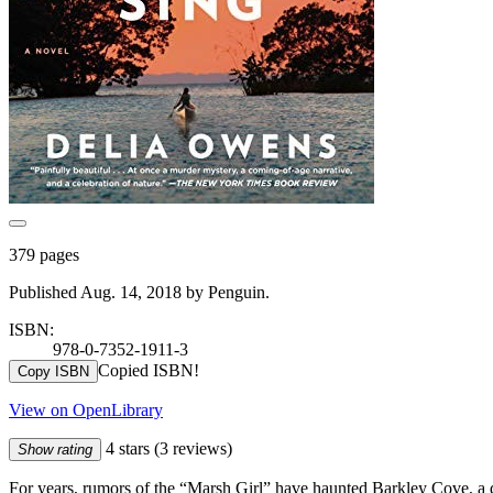
379 pages
Published Aug. 14, 2018 by Penguin.
ISBN:
978-0-7352-1911-3
Copied ISBN!
Copy ISBN
View on OpenLibrary
4 stars
(3 reviews)
Show rating
For years, rumors of the “Marsh Girl” have haunted Barkley Cove, a 