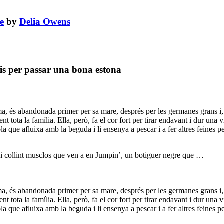
e
by
Delia Owens
ris per passar una bona estona
 és abandonada primer per sa mare, després per les germanes grans i, f
ota la família. Ella, però, fa el cor fort per tirar endavant i dur una v
 que afluixa amb la beguda i li ensenya a pescar i a fer altres feines per
t i collint musclos que ven a en Jumpin’, un botiguer negre que …
 és abandonada primer per sa mare, després per les germanes grans i, f
ota la família. Ella, però, fa el cor fort per tirar endavant i dur una v
 que afluixa amb la beguda i li ensenya a pescar i a fer altres feines per