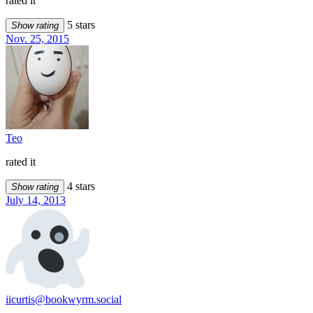
rated it
5 stars
Show rating
Nov. 25, 2015
Teo
rated it
4 stars
Show rating
July 14, 2013
iicurtis@bookwyrm.social