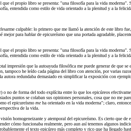
 que el propio libro se presenta: "una filosofía para la vida moderna". 
losofía, entendida como estilo de vida orientado a la plenitud y a la felic
nfesarme culpable: lo primero que me llamó la atención de este libro fu
 mejor para hablar de epicureísmo que una portada agradable, placentera
 que el propio libro se presenta: "una filosofía para la vida moderna". 
osofía, entendida como estilo de vida orientado a la plenitud y a la felici
 total impresión que la autoayuda filosófica me puede generar de que se
 tampoco he leído cada página del libro con atención, por varias razo
 la autora redundaba demasiado en simplificar la exposición con ejemplo
 o no de forma del todo explícita entre lo que los epicúreos efectivamen
iados puntos se colaban sus opiniones personales, cosa que no me parece
Cómo el epicureísmo
me
ha orientado en la vida moderna"; claro, entonces
erspectiva de la vida.
a visión homogeneizante y atemporal del epicureísmo. Es cierto que de e
render cómo funcionaba realmente, pero aun así tenemos algunos indicio
robablemente el texto epicúreo más completo y rico que ha llegado hast