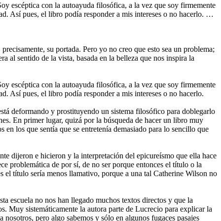
Soy escéptica con la autoayuda filosófica, a la vez que soy firmemente
idad. Así pues, el libro podía responder a mis intereses o no hacerlo. …
e, precisamente, su portada. Pero yo no creo que esto sea un problema;
 al sentido de la vista, basada en la belleza que nos inspira la
Soy escéptica con la autoayuda filosófica, a la vez que soy firmemente
dad. Así pues, el libro podía responder a mis intereses o no hacerlo.
 está deformando y prostituyendo un sistema filosófico para doblegarlo
nes. En primer lugar, quizá por la búsqueda de hacer un libro muy
s en los que sentía que se entretenía demasiado para lo sencillo que
te dijeron e hicieron y la interpretación del epicureísmo que ella hace
 problemática de por sí, de no ser porque entonces el título o la
 el título sería menos llamativo, porque a una tal Catherine Wilson no
sta escuela no nos han llegado muchos textos directos y que la
s. Muy sistemáticamente la autora parte de Lucrecio para explicar la
a nosotros, pero algo sabemos y sólo en algunos fugaces pasajes