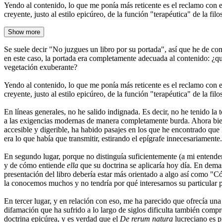
Yendo al contenido, lo que me ponía más reticente es el reclamo con el
creyente, justo al estilo epicúreo, de la función "terapéutica" de la fi
Show more
Se suele decir "No juzgues un libro por su portada", así que he de co
en este caso, la portada era completamente adecuada al contenido: ¿qué
vegetación exuberante?
Yendo al contenido, lo que me ponía más reticente es el reclamo con el
creyente, justo al estilo epicúreo, de la función "terapéutica" de la fil
En líneas generales, no he salido indignada. Es decir, no he tenido la
a las exigencias modernas de manera completamente burda. Ahora bien,
accesible y digerible, ha habido pasajes en los que he encontrado que
era lo que había que transmitir, estirando el epígrafe innecesariamente.
En segundo lugar, porque no distinguía suficientemente (a mi entender)
y de cómo entiende
ella
que su doctrina se aplicaría hoy día. En demas
presentación del libro debería estar más orientado a algo así como "
la conocemos muchos y no tendría por qué interesarnos su particular p
En tercer lugar, y en relación con eso, me ha parecido que ofrecía un
difamación que ha sufrido a lo largo de siglos dificulta también comp
doctrina epicúrea, y es verdad que el
De rerum natura
lucreciano es p