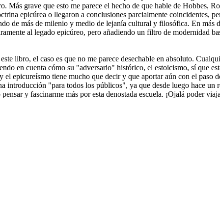
ro. Más grave que esto me parece el hecho de que hable de Hobbes, Rou
doctrina epicúrea o llegaron a conclusiones parcialmente coincidentes, 
ando de más de milenio y medio de lejanía cultural y filosófica. En más
claramente al legado epicúreo, pero añadiendo un filtro de modernidad 
ste libro, el caso es que no me parece desechable en absoluto. Cualquie
iendo en cuenta cómo su "adversario" histórico, el estoicismo, sí que es
 y el epicureísmo tiene mucho que decir y que aportar aún con el paso de 
a introducción "para todos los públicos", ya que desde luego hace un rep
nsar y fascinarme más por esta denostada escuela. ¡Ojalá poder viajar e