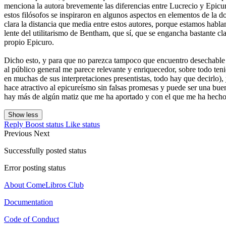
menciona la autora brevemente las diferencias entre Lucrecio y Epicu
estos filósofos se inspiraron en algunos aspectos en elementos de la 
clara la distancia que media entre estos autores, porque estamos habl
lente del utilitarismo de Bentham, que sí, que se engancha bastante 
propio Epicuro.
Dicho esto, y para que no parezca tampoco que encuentro desechable e
al público general me parece relevante y enriquecedor, sobre todo ten
en muchas de sus interpretaciones presentistas, todo hay que decirlo),
hace atractivo al epicureísmo sin falsas promesas y puede ser una buen
hay más de algún matiz que me ha aportado y con el que me ha hecho pe
Show less
Reply
Boost status
Like status
Previous
Next
Successfully posted status
Error posting status
About ComeLibros Club
Documentation
Code of Conduct