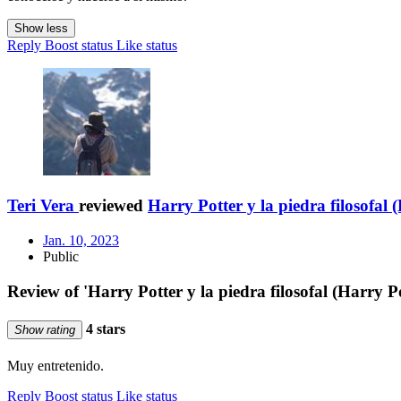
Show less
Reply
Boost status
Like status
Teri Vera
reviewed
Harry Potter y la piedra filosofal 
Jan. 10, 2023
Public
Review of 'Harry Potter y la piedra filosofal (Harry P
4 stars
Show rating
Muy entretenido.
Reply
Boost status
Like status