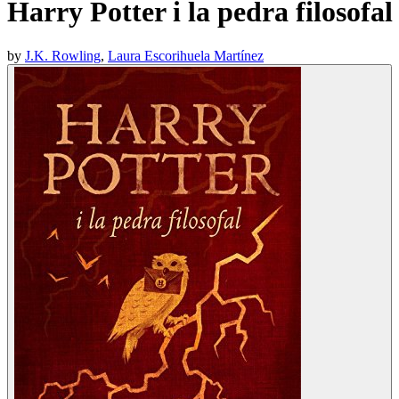
Harry Potter i la pedra filosofal
by
J.K. Rowling
,
Laura Escorihuela Martínez