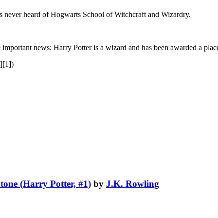
has never heard of Hogwarts School of Witchcraft and Wizardry.
e important news: Harry Potter is a wizard and has been awarded a plac
][1])
tone (Harry Potter, #1)
by
J.K. Rowling