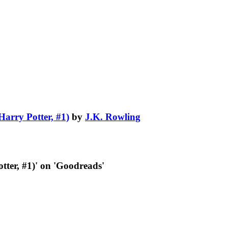
(Harry Potter, #1)
by
J.K. Rowling
otter, #1)' on 'Goodreads'