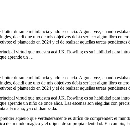
 Potter durante mi infancia y adolescencia. Alguna vez, cuando estaba e
glés, decidí que uno de mis objetivos debía ser leer algún libro entero 
tivos: el planteado en 2024 y el de realizar aquellas tareas pendientes d
incipal virtud que muestra acá J.K. Rowling es su habilidad para intro
a que aprende un …
 Potter durante mi infancia y adolescencia. Alguna vez, cuando estaba e
glés, decidí que uno de mis objetivos debía ser leer algún libro entero 
tivos: el planteado en 2024 y el de realizar aquellas tareas pendientes d
incipal virtud que muestra acá J.K. Rowling es su habilidad para intro
a que aprende un niño de once años. Las escenas son elegidas con preci
nta a la mano, ya cotidianizada.
render aquello que verdaderamente es difícil de comprender: el mundo. E
ítica del mundo mágico y el origen de su propia identidad. En cambio, l