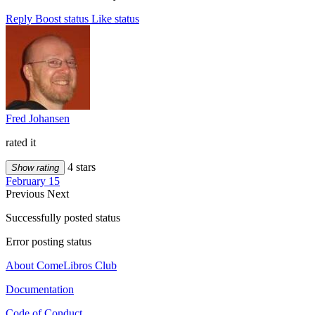
Reply
Boost status
Like status
Fred Johansen
rated it
4 stars
Show rating
February 15
Previous
Next
Successfully posted status
Error posting status
About ComeLibros Club
Documentation
Code of Conduct