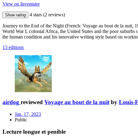
View on Inventaire
4 stars
(2 reviews)
Show rating
Journey to the End of the Night (French: Voyage au bout de la nuit, 
World War I, colonial Africa, the United States and the poor suburbs o
the human condition and his innovative writing style based on working
13 editions
airdog
reviewed
Voyage au bout de la nuit
by
Louis-
Jan. 17, 2023
Public
Lecture longue et penible