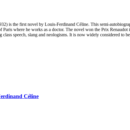
1932) is the first novel by Louis-Ferdinand Céline. This semi-autobiog
f Paris where he works as a doctor. The novel won the Prix Renaudot in 
 class speech, slang and neologisms. It is now widely considered to be o
Ferdinand Céline