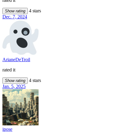
rated it
4 stars
Show rating
Dec. 7, 2024
ArianeDeTroil
rated it
4 stars
Show rating
Jan. 5, 2025
ipose