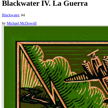
Blackwater IV. La Guerra
Blackwater
, #
4
by
Michael McDowell