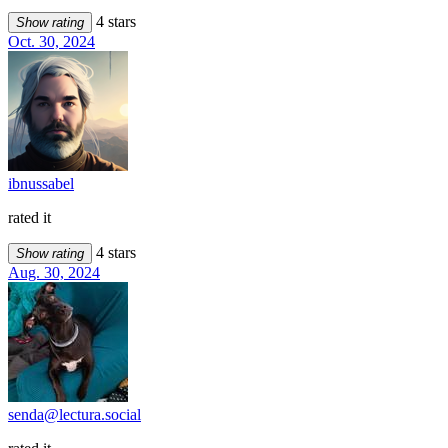
4 stars
Show rating
Oct. 30, 2024
ibnussabel
rated it
4 stars
Show rating
Aug. 30, 2024
senda@lectura.social