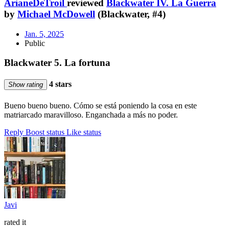
ArianeDeTroil
reviewed
Blackwater IV. La Guerra
by
Michael McDowell
(Blackwater, #4)
Jan. 5, 2025
Public
Blackwater 5. La fortuna
4 stars
Show rating
Bueno bueno bueno. Cómo se está poniendo la cosa en este
matriarcado maravilloso. Enganchada a más no poder.
Reply
Boost status
Like status
Javi
rated it