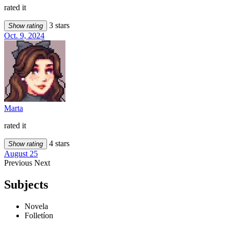
rated it
3 stars
Show rating
Oct. 9, 2024
Marta
rated it
4 stars
Show rating
August 25
Previous
Next
Subjects
Novela
Folletíon