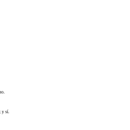
no.
 y sí.