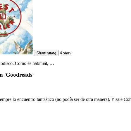
4 stars
Show rating
dodisco. Como es habitual, …
on 'Goodreads'
 siempre lo encuentro fantástico (no podía ser de otra manera). Y sale Coh