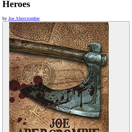
Heroes
by
Joe Abercrombie