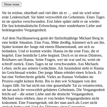
Show more
Sie ist reizbar, rätselhaft und viel älter als er … und sie wird seine
erste Leidenschaft. Sie hütet verzweifelt ein Geheimnis. Eines Tages
ist sie spurlos verschwunden. Erst Jahre später sieht er sie wieder.
Die fast kriminalistische Erforschung einer sonderbaren Liebe und
bedrängenden Vergangenheit.
Auf dem Nachhauseweg gerät der fünfzehnjährige Michael Berg in
eine heikle Situation. Eine Frau, Mitte dreißig, kümmert sich um ihn.
Später kommt der Junge mit einem Blumenstrauß, um sich zu
bedanken. Und er kommt wieder. Hanna ist die erste Frau, die er
begehrt. Eine heimliche Liebe beginnt. Doch es ist etwas Düsteres,
Reizbares um Hanna. Seine Fragen, wer sie war und ist, weist sie
schroff zurück. Eines Tages ist sie verschwunden. Aus Michaels
Leben, nicht aus seinem Gedächtnis. Als Jurastudent sieht er Hanna
im Gerichtssaal wieder. Der junge Mann erleidet einen Schock. Er
hat eine Verbrecherin geliebt. Vieles an Hannas Verhalten im
Prozess ergibt keinen Reim. Bis es ihm wie Schuppen von den
Augen fällt: Sie hat nicht nur eine grauenhafte Tat zu verantworten,
sie hat auch ihr verzweifelt gehütetes Geheimnis. Die Vergangenheit
bricht auf – die seiner Liebe und die deutsche Vergangenheit.
Michael muss erleben, dass er von beiden Vergangenheiten nicht
loskommt. Eine Frauengestalt, mit der man auch als Leser nicht
einfach fertig wird. Und das Dilemma einer Generation.