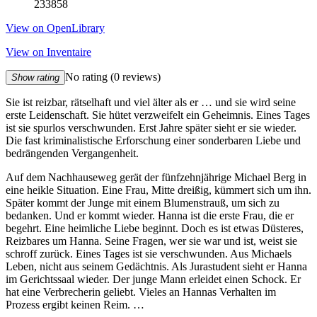
233858
View on OpenLibrary
View on Inventaire
No rating
(0 reviews)
Show rating
Sie ist reizbar, rätselhaft und viel älter als er … und sie wird seine
erste Leidenschaft. Sie hütet verzweifelt ein Geheimnis. Eines Tages
ist sie spurlos verschwunden. Erst Jahre später sieht er sie wieder.
Die fast kriminalistische Erforschung einer sonderbaren Liebe und
bedrängenden Vergangenheit.
Auf dem Nachhauseweg gerät der fünfzehnjährige Michael Berg in
eine heikle Situation. Eine Frau, Mitte dreißig, kümmert sich um ihn.
Später kommt der Junge mit einem Blumenstrauß, um sich zu
bedanken. Und er kommt wieder. Hanna ist die erste Frau, die er
begehrt. Eine heimliche Liebe beginnt. Doch es ist etwas Düsteres,
Reizbares um Hanna. Seine Fragen, wer sie war und ist, weist sie
schroff zurück. Eines Tages ist sie verschwunden. Aus Michaels
Leben, nicht aus seinem Gedächtnis. Als Jurastudent sieht er Hanna
im Gerichtssaal wieder. Der junge Mann erleidet einen Schock. Er
hat eine Verbrecherin geliebt. Vieles an Hannas Verhalten im
Prozess ergibt keinen Reim. …