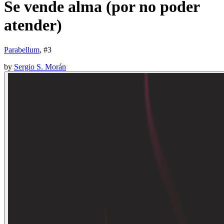
Se vende alma (por no poder
atender)
Parabellum
, #
3
by
Sergio S. Morán