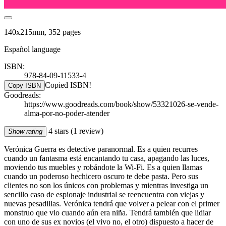
140x215mm, 352 pages
Español language
ISBN:
978-84-09-11533-4
Copied ISBN!
Copy ISBN
Goodreads:
https://www.goodreads.com/book/show/53321026-se-vende-
alma-por-no-poder-atender
4 stars
(1 review)
Show rating
Verónica Guerra es detective paranormal. Es a quien recurres
cuando un fantasma está encantando tu casa, apagando las luces,
moviendo tus muebles y robándote la Wi-Fi. Es a quien llamas
cuando un poderoso hechicero oscuro te debe pasta. Pero sus
clientes no son los únicos con problemas y mientras investiga un
sencillo caso de espionaje industrial se reencuentra con viejas y
nuevas pesadillas. Verónica tendrá que volver a pelear con el primer
monstruo que vio cuando aún era niña. Tendrá también que lidiar
con uno de sus ex novios (el vivo no, el otro) dispuesto a hacer de