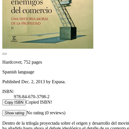
Hardcover, 752 pages
Spanish language
Published Dec. 2, 2013 by Espasa.
ISBN:
978-84-670-3798-2
Copied ISBN!
Copy ISBN
No rating
(0 reviews)
Show rating
Dentro de la trilogía proyectada sobre el origen y desarrollo del mo
ha añadido hasta ahora al debate ideológico el detalle de su contexto 