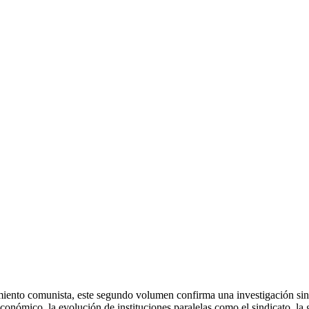
vimiento comunista, este segundo volumen confirma una investigación sin
económico, la evolución de instituciones paralelas como el sindicato, la