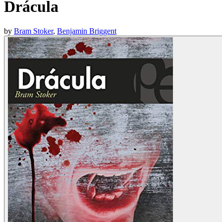
Drácula
by
Bram Stoker
,
Benjamin Briggent