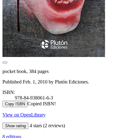
pocket book, 384 pages
Published Feb. 1, 2010 by Plutón Ediciones.
ISBN:
978-84-938061-6-3
Copied ISBN!
Copy ISBN
View on OpenLibrary
4 stars
(2 reviews)
Show rating
8 editions