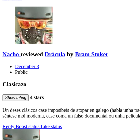
Nacho
reviewed
Drácula
by
Bram Stoker
December 3
Public
Clasicazo
4 stars
Show rating
Un deses clásicos case imposíbeis de atopar en galego (había unha tra
séntese moi moderna, case coma un falso documental ou unha película 
Reply
Boost status
Like status