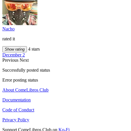
Nacho
rated it
4 stars
Show rating
December 2
Previous
Next
Successfully posted status
Error posting status
About ComeLibros Club
Documentation
Code of Conduct
Privacy Policy
Support ComeLibros Club on
Ko-Fi