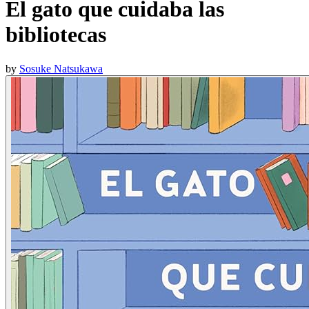
El gato que cuidaba las
bibliotecas
by
Sosuke Natsukawa