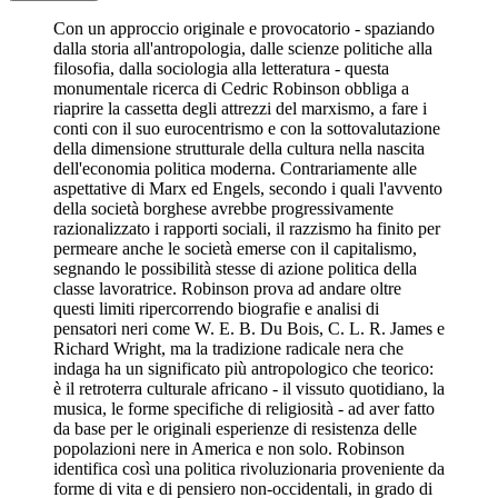
Con un approccio originale e provocatorio - spaziando
dalla storia all'antropologia, dalle scienze politiche alla
filosofia, dalla sociologia alla letteratura - questa
monumentale ricerca di Cedric Robinson obbliga a
riaprire la cassetta degli attrezzi del marxismo, a fare i
conti con il suo eurocentrismo e con la sottovalutazione
della dimensione strutturale della cultura nella nascita
dell'economia politica moderna. Contrariamente alle
aspettative di Marx ed Engels, secondo i quali l'avvento
della società borghese avrebbe progressivamente
razionalizzato i rapporti sociali, il razzismo ha finito per
permeare anche le società emerse con il capitalismo,
segnando le possibilità stesse di azione politica della
classe lavoratrice. Robinson prova ad andare oltre
questi limiti ripercorrendo biografie e analisi di
pensatori neri come W. E. B. Du Bois, C. L. R. James e
Richard Wright, ma la tradizione radicale nera che
indaga ha un significato più antropologico che teorico:
è il retroterra culturale africano - il vissuto quotidiano, la
musica, le forme specifiche di religiosità - ad aver fatto
da base per le originali esperienze di resistenza delle
popolazioni nere in America e non solo. Robinson
identifica così una politica rivoluzionaria proveniente da
forme di vita e di pensiero non-occidentali, in grado di