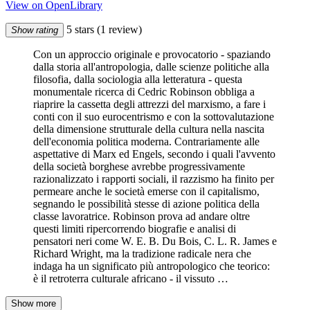
View on OpenLibrary
5 stars
(1 review)
Show rating
Con un approccio originale e provocatorio - spaziando
dalla storia all'antropologia, dalle scienze politiche alla
filosofia, dalla sociologia alla letteratura - questa
monumentale ricerca di Cedric Robinson obbliga a
riaprire la cassetta degli attrezzi del marxismo, a fare i
conti con il suo eurocentrismo e con la sottovalutazione
della dimensione strutturale della cultura nella nascita
dell'economia politica moderna. Contrariamente alle
aspettative di Marx ed Engels, secondo i quali l'avvento
della società borghese avrebbe progressivamente
razionalizzato i rapporti sociali, il razzismo ha finito per
permeare anche le società emerse con il capitalismo,
segnando le possibilità stesse di azione politica della
classe lavoratrice. Robinson prova ad andare oltre
questi limiti ripercorrendo biografie e analisi di
pensatori neri come W. E. B. Du Bois, C. L. R. James e
Richard Wright, ma la tradizione radicale nera che
indaga ha un significato più antropologico che teorico:
è il retroterra culturale africano - il vissuto …
Show more